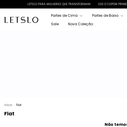
LETSLO PARA MULHERES QUE TRANSFORMAM
USE O CUPOM PRIMEIRA
Partes de Cima
Partes de Baixo
Sale
Nova Coleção
Início
.
Flat
Flat
Não temos 