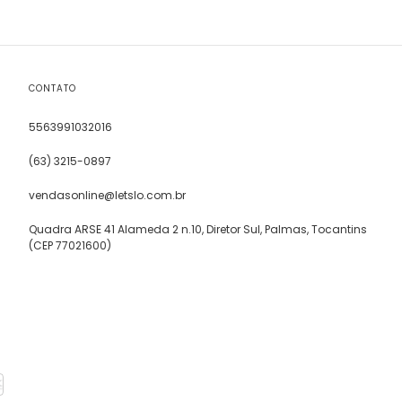
CONTATO
5563991032016
(63) 3215-0897
vendasonline@letslo.com.br
Quadra ARSE 41 Alameda 2 n.10, Diretor Sul, Palmas, Tocantins
(CEP 77021600)