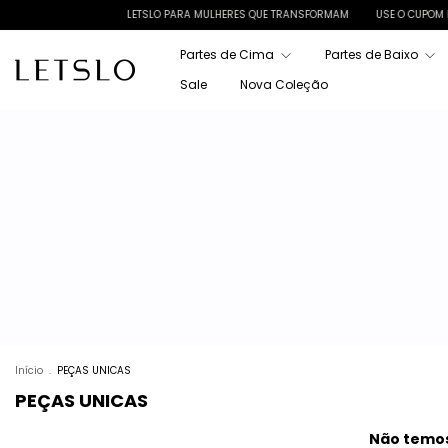
LETSLO PARA MULHERES QUE TRANSFORMAM
USE O CUPOM PRI
Partes de Cima
Partes de Baixo
Sale
Nova Coleção
Início
.
PEÇAS UNICAS
PEÇAS UNICAS
Não temos 