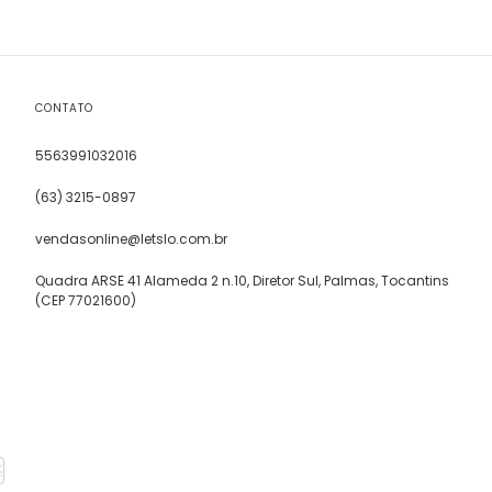
CONTATO
5563991032016
(63) 3215-0897
vendasonline@letslo.com.br
Quadra ARSE 41 Alameda 2 n.10, Diretor Sul, Palmas, Tocantins
(CEP 77021600)