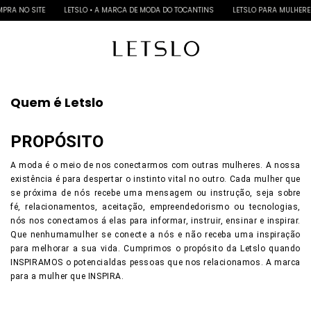
PRA NO SITE
LETSLO • A MARCA DE MODA DO TOCANTINS
LETSLO PARA MULHERE
Quem é Letslo
PROPÓSITO
A moda é o meio de nos conectarmos com outras mulheres. A nossa
existência é para despertar o instinto vital no outro. Cada mulher que
se próxima de nós recebe uma mensagem ou instrução, seja sobre
fé, relacionamentos, aceitação, empreendedorismo ou tecnologias,
nós nos conectamos á elas para informar, instruir, ensinar e inspirar.
Que nenhumamulher se conecte a nós e não receba uma inspiração
para melhorar a sua vida. Cumprimos o propósito da Letslo quando
INSPIRAMOS o potencialdas pessoas que nos relacionamos. A marca
para a mulher que INSPIRA.